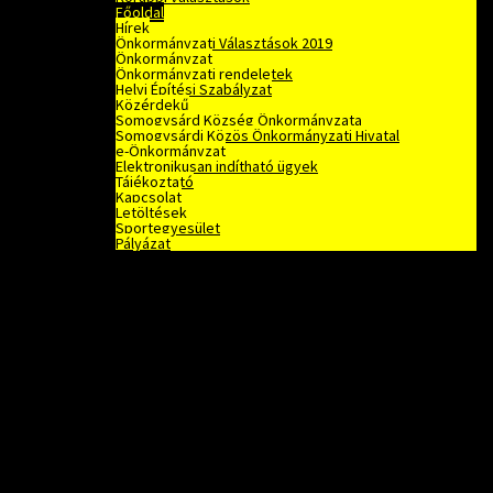
Főoldal
Hírek
Önkormányzati Választások 2019
Önkormányzat
Önkormányzati rendeletek
Helyi Építési Szabályzat
Közérdekű
Somogysárd Község Önkormányzata
Somogysárdi Közös Önkormányzati Hivatal
e-Önkormányzat
Elektronikusan indítható ügyek
Tájékoztató
Kapcsolat
Letöltések
Sportegyesület
Pályázat