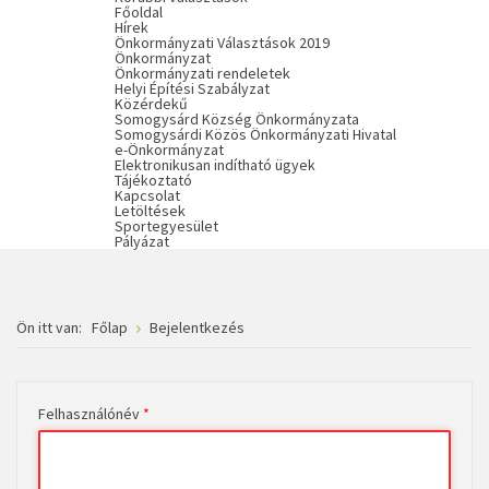
Főoldal
Hírek
Önkormányzati Választások 2019
Önkormányzat
Önkormányzati rendeletek
Helyi Építési Szabályzat
Közérdekű
Somogysárd Község Önkormányzata
Somogysárdi Közös Önkormányzati Hivatal
e-Önkormányzat
Elektronikusan indítható ügyek
Tájékoztató
Kapcsolat
Letöltések
Sportegyesület
Pályázat
Ön itt van:
Főlap
Bejelentkezés
Felhasználónév
*