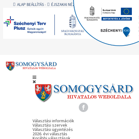
ALAP BEÁLLÍTÁS
ÉJSZAKAI NÉZET
AA
AA
AA
A -
A
A +
BEJELENTKEZÉS
Választási információk
Választási szervek
Választási ügyintézés
2026. évi választás
Korábbi választások